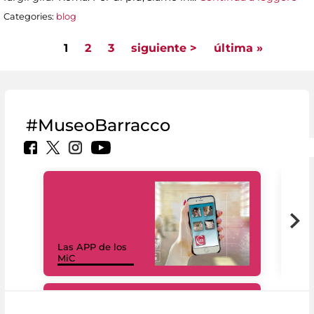
Categories:
blog
1
2
3
siguiente >
última »
Pages
#MuseoBarracco
Las APP de los
I Mi
MiC
net