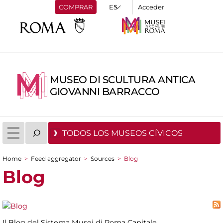
COMPRAR
Acceder
MUSEO DI SCULTURA ANTICA
GIOVANNI BARRACCO
TODOS LOS MUSEOS CÍVICOS
Home
>
Feed aggregator
>
Sources
>
Blog
You are here
Blog
Il Blog del Sistema Musei di Roma Capitale