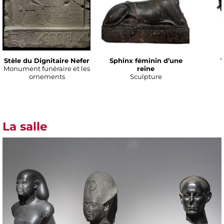
Stèle du Dignitaire Nefer
Sphinx féminin d’une
T
Monument funéraire et les
reine
ornements
Sculpture
La salle