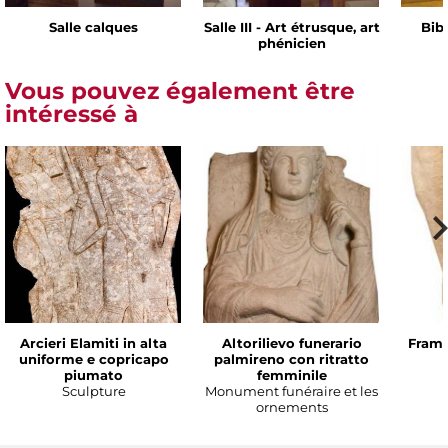
Salle calques
Salle III - Art étrusque, art
Bib
phénicien
Vous pouvez également être
intéressé à
Arcieri Elamiti in alta
Altorilievo funerario
Framm
uniforme e copricapo
palmireno con ritratto
piumato
femminile
Sculpture
Monument funéraire et les
ornements