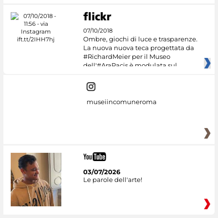
07/10/2018
Ombre, giochi di luce e trasparenze.
La nuova nuova teca progettata da
#RichardMeier per il Museo
dell'#AraPacis è modulata sul
museiincomuneroma
03/07/2026
Le parole dell'arte!