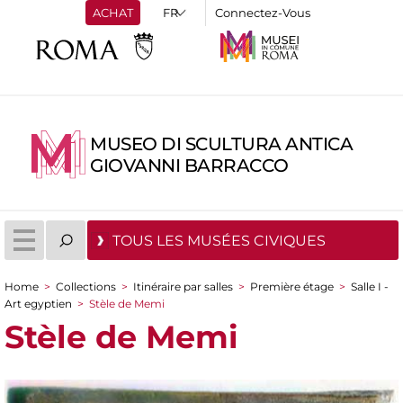
ACHAT
Connectez-Vous
MUSEO DI SCULTURA ANTICA
GIOVANNI BARRACCO
TOUS LES MUSÉES CIVIQUES
Home
>
Collections
>
Itinéraire par salles
>
Première étage
>
Salle I -
You are here
Art egyptien
>
Stèle de Memi
Stèle de Memi