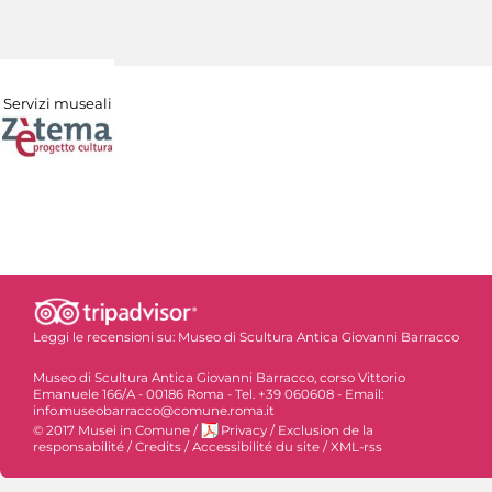
Servizi museali
Leggi le recensioni su:
Museo di Scultura Antica Giovanni Barracco
Museo di Scultura Antica Giovanni Barracco, corso Vittorio
Emanuele 166/A - 00186 Roma - Tel. +39 060608 - Email:
info.museobarracco@comune.roma.it
© 2017 Musei in Comune
/
Privacy
/
Exclusion de la
responsabilité
/
Credits
/
Accessibilité du site
/
XML-rss