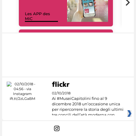
Les APP des
Les
MiC
rés
#DiscoverMiC
02/10/2018
Ai #MuseiCapitolini fino al 9
dicembre 2018 un’occasione unica
per ripercorrere la storia degli ultimi
tre concili dell’età moderna con