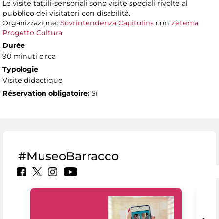
Le visite tattili-sensoriali sono visite speciali rivolte al
pubblico dei visitatori con disabilità.
Organizzazione:
Sovrintendenza Capitolina
con
Zètema
Progetto Cultura
Durée
90 minuti circa
Typologie
Visite didactique
Réservation obligatoire:
Sì
#MuseoBarracco