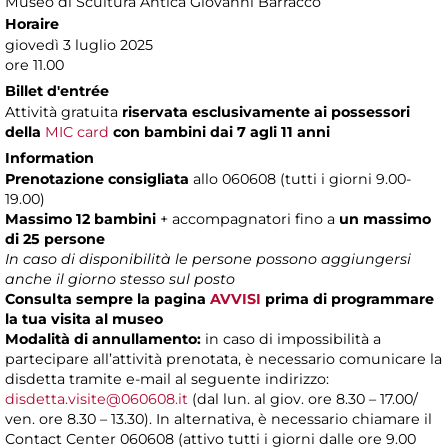
Museo di Scultura Antica Giovanni Barracco
Horaire
giovedì 3 luglio 2025
ore 11.00
Billet d'entrée
Attività gratuita
riservata esclusivamente ai possessori
della
MIC card
con bambini dai 7 agli 11 anni
Information
Prenotazione consigliata
allo 060608 (tutti i giorni 9.00-
19.00)
Massimo 12 bambini
+ accompagnatori fino a
un massimo
di 25 persone
In caso di disponibilità le persone possono aggiungersi
anche il giorno stesso sul posto
Consulta sempre la pagina
AVVISI
prima di programmare
la tua visita al museo
Modalità di annullamento:
in caso di impossibilità a
partecipare all’attività prenotata, è necessario comunicare la
disdetta tramite e-mail al seguente indirizzo:
disdetta.visite@060608.it
(dal lun. al giov. ore 8.30 – 17.00/
ven. ore 8.30 – 13.30). In alternativa, è necessario chiamare il
Contact Center 060608 (attivo tutti i giorni dalle ore 9.00