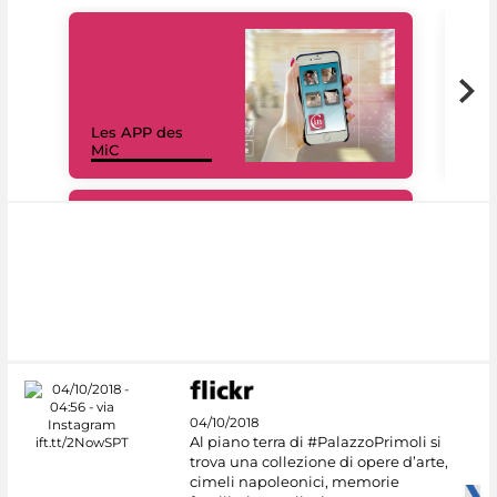
Les APP des
Les
MiC
rés
#DiscoverMiC
04/10/2018
Al piano terra di #PalazzoPrimoli si
trova una collezione di opere d’arte,
cimeli napoleonici, memorie