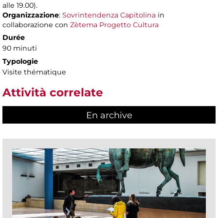
alle 19.00).
Organizzazione
:
Sovrintendenza Capitolina
in
collaborazione con
Zètema Progetto Cultura
Durée
90 minuti
Typologie
Visite thématique
Attività correlate
En archive