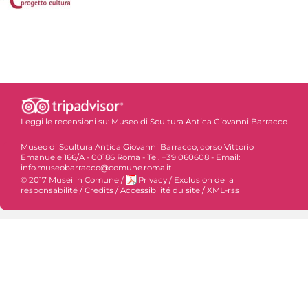
Leggi le recensioni su:
Museo di Scultura Antica Giovanni Barracco
Museo di Scultura Antica Giovanni Barracco, corso Vittorio
Emanuele 166/A - 00186 Roma - Tel. +39 060608 - Email:
info.museobarracco@comune.roma.it
© 2017 Musei in Comune
/
Privacy
/
Exclusion de la
responsabilité
/
Credits
/
Accessibilité du site
/
XML-rss