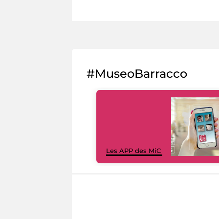
#MuseoBarracco
Les APP des MiC