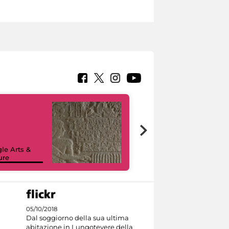
le Arts &
ure
I like MiC
05/10/2018
Dal soggiorno della sua ultima
abitazione in Lungotevere della