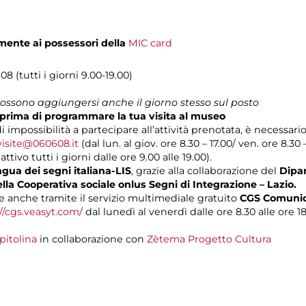
mente ai possessori della
MIC card
8 (tutti i giorni 9.00-19.00)
 possono aggiungersi anche il giorno stesso sul posto
prima di programmare la tua visita al museo
di impossibilità a partecipare all’attività prenotata, è necessar
visite@060608.it
(dal lun. al giov. ore 8.30 – 17.00/ ven. ore 8.30 
ivo tutti i giorni dalle ore 9.00 alle 19.00).
gua dei segni italiana-LIS
, grazie alla collaborazione del
Dipar
ella Cooperativa sociale onlus Segni di Integrazione – Lazio.
 anche tramite il servizio multimediale gratuito
CGS Comunica
//cgs.veasyt.com/
dal lunedì al venerdì dalle ore 8.30 alle ore 18
pitolina
in collaborazione con
Zètema Progetto Cultura