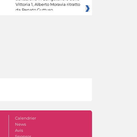
Vittoria 1, Alberto Moravia ritratto
da Renato Guttuso
Calendrier
News
Avis
Sponsor