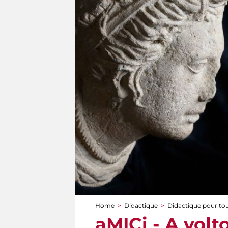
Home
>
Didactique
>
Didactique pour to
You are here
aMICi - A volt