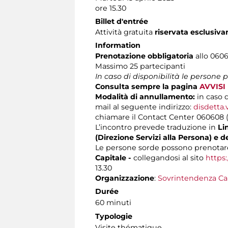
ore 15.30
Billet d'entrée
Attività gratuita
riservata esclusiva
Information
Prenotazione obbligatoria
allo 06060
Massimo 25 partecipanti
In caso di disponibilità le persone
Consulta sempre la pagina
AVVISI
Modalità di annullamento:
in caso 
mail al seguente indirizzo:
disdetta.
chiamare il Contact Center 060608 (att
L’incontro prevede traduzione in
Lin
(Direzione Servizi alla Persona) e d
Le persone sorde possono prenotare
Capitale -
collegandosi al sito
https:
13.30
Organizzazione
:
Sovrintendenza Ca
Durée
60 minuti
Typologie
Visite thématique