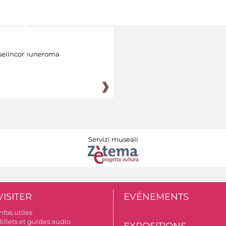
eiincomuneroma
Servizi museali
VISITER
EVÉNEMENTS
nfos utiles
illets et guides audio
EXPOSITIONS