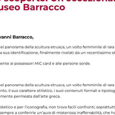
useo Barracco
vanni Barracco,
el panorama della scultura etrusca, un volto femminile di rara 
la sua identificazione, finalmente rivelati da un recentissimo s
amente ai possessori MiC card e alle persone sorde.
el panorama della scultura etrusca, un volto femminile di rara 
ento. Il suo carattere stilistico, i suoi contenuti formali e tipo
temente permeata dall’arte greca.
tetico e per l’iconografia, non trova facili confronti; soprattutto
sempre a conferirle un’aura di misteriosa inafferrabilità, che h