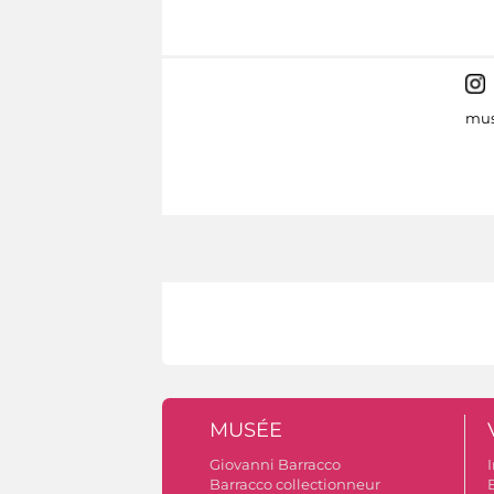
mus
MUSÉE
Giovanni Barracco
I
Barracco collectionneur
B