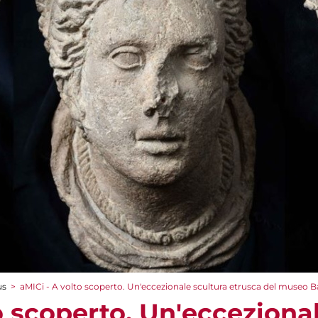
us
>
aMICi - A volto scoperto. Un'eccezionale scultura etrusca del museo 
o scoperto. Un'ecceziona