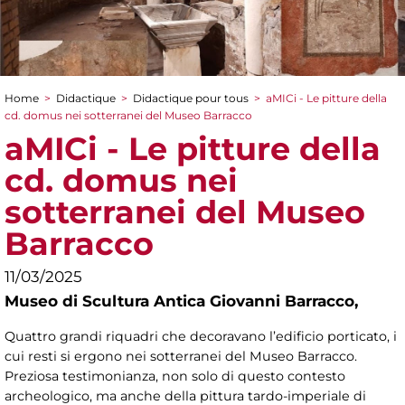
Home
>
Didactique
>
Didactique pour tous
>
aMICi - Le pitture della
You are here
cd. domus nei sotterranei del Museo Barracco
aMICi - Le pitture della
cd. domus nei
sotterranei del Museo
Barracco
11/03/2025
Museo di Scultura Antica Giovanni Barracco,
Quattro grandi riquadri che decoravano l’edificio porticato, i
cui resti si ergono nei sotterranei del Museo Barracco.
Preziosa testimonianza, non solo di questo contesto
archeologico, ma anche della pittura tardo-imperiale di