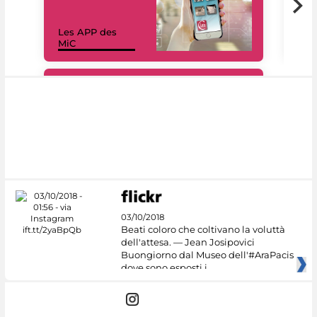
Les APP des
Les
MiC
rés
#DiscoverMiC
03/10/2018
Beati coloro che coltivano la voluttà
dell'attesa. — Jean Josipovici
Buongiorno dal Museo dell'#AraPacis
dove sono esposti i