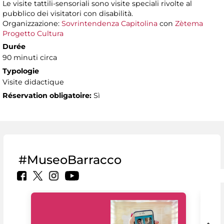
Le visite tattili-sensoriali sono visite speciali rivolte al
pubblico dei visitatori con disabilità.
Organizzazione:
Sovrintendenza Capitolina
con
Zètema
Progetto Cultura
Durée
90 minuti circa
Typologie
Visite didactique
Réservation obligatoire:
Sì
#MuseoBarracco