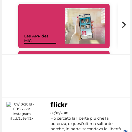
Les APP des
Les
MiC
rés
#DiscoverMiC
07/10/2018
Ho cercato la libertà più che la
potenza, e quest'ultima soltanto
perché, in parte, secondava la libertà.