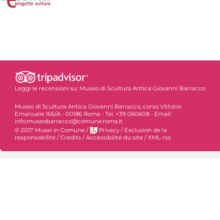
Leggi le recensioni su:
Museo di Scultura Antica Giovanni Barracco
Museo di Scultura Antica Giovanni Barracco, corso Vittorio
Emanuele 166/A - 00186 Roma - Tel. +39 060608 - Email:
info.museobarracco@comune.roma.it
© 2017 Musei in Comune
/
Privacy
/
Exclusion de la
responsabilité
/
Credits
/
Accessibilité du site
/
XML-rss