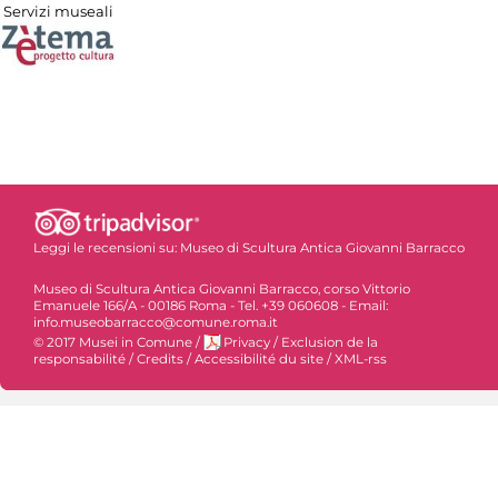
Servizi museali
Leggi le recensioni su:
Museo di Scultura Antica Giovanni Barracco
Museo di Scultura Antica Giovanni Barracco, corso Vittorio
Emanuele 166/A - 00186 Roma - Tel. +39 060608 - Email:
info.museobarracco@comune.roma.it
© 2017 Musei in Comune
/
Privacy
/
Exclusion de la
responsabilité
/
Credits
/
Accessibilité du site
/
XML-rss