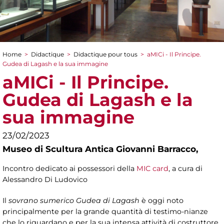
Home
>
Didactique
>
Didactique pour tous
>
aMICi - Il Principe.
You are here
Gudea di Lagash e la sua immagine
aMICi - Il Principe.
Gudea di Lagash e la
sua immagine
23/02/2023
Museo di Scultura Antica Giovanni Barracco,
Incontro dedicato ai possessori della
MIC card
, a cura di
Alessandro Di Ludovico
Il
sovrano sumerico Gudea di Lagash
è oggi noto
principalmente per la grande quantità di testimo-nianze
che lo riguardano e per la sua intensa attività di costruttore