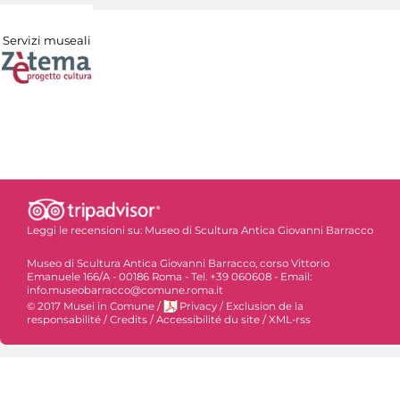
Servizi museali
Leggi le recensioni su:
Museo di Scultura Antica Giovanni Barracco
Museo di Scultura Antica Giovanni Barracco, corso Vittorio
Emanuele 166/A - 00186 Roma - Tel. +39 060608 - Email:
info.museobarracco@comune.roma.it
© 2017 Musei in Comune
/
Privacy
/
Exclusion de la
responsabilité
/
Credits
/
Accessibilité du site
/
XML-rss