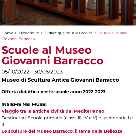
Home
>
Didactique
>
Didactique pour les écoles
>
Scuole al Museo
You are here
Giovanni Barracco
Scuole al Museo
Giovanni Barracco
05/10/2022 - 30/06/2023
Museo di Scultura Antica Giovanni Barracco
Offerta didattica per le scuole anno 2022-2023
INSIEME NEI MUSEI
Viaggio tra le antiche civiltà del Mediterraneo
Destinatari: Scuola primaria (classi III, IV e V) e secondaria I e
II
Le sculture del Museo Barracco: il tema della Bellezza