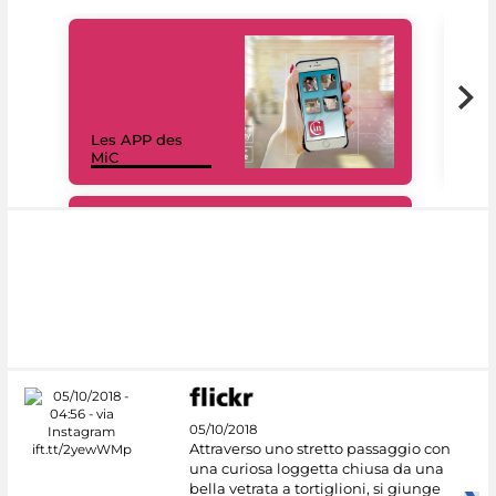
Les APP des
Les
MiC
rés
#DiscoverMiC
05/10/2018
Attraverso uno stretto passaggio con
una curiosa loggetta chiusa da una
bella vetrata a tortiglioni, si giunge