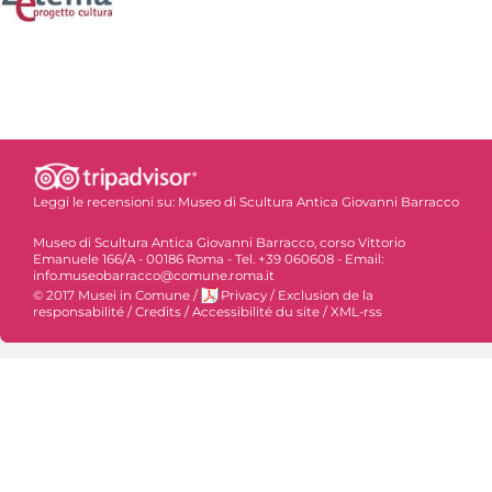
Leggi le recensioni su:
Museo di Scultura Antica Giovanni Barracco
Museo di Scultura Antica Giovanni Barracco, corso Vittorio
Emanuele 166/A - 00186 Roma - Tel. +39 060608 - Email:
info.museobarracco@comune.roma.it
© 2017 Musei in Comune
/
Privacy
/
Exclusion de la
responsabilité
/
Credits
/
Accessibilité du site
/
XML-rss