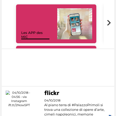
Les APP des
Les
MiC
rés
#DiscoverMiC
04/10/2018
Al piano terra di #PalazzoPrimoli si
trova una collezione di opere d’arte,
cimeli napoleonici, memorie