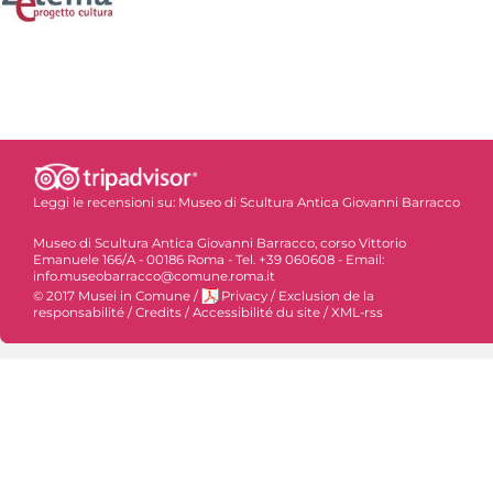
Leggi le recensioni su:
Museo di Scultura Antica Giovanni Barracco
Museo di Scultura Antica Giovanni Barracco, corso Vittorio
Emanuele 166/A - 00186 Roma - Tel. +39 060608 - Email:
info.museobarracco@comune.roma.it
© 2017 Musei in Comune
/
Privacy
/
Exclusion de la
responsabilité
/
Credits
/
Accessibilité du site
/
XML-rss