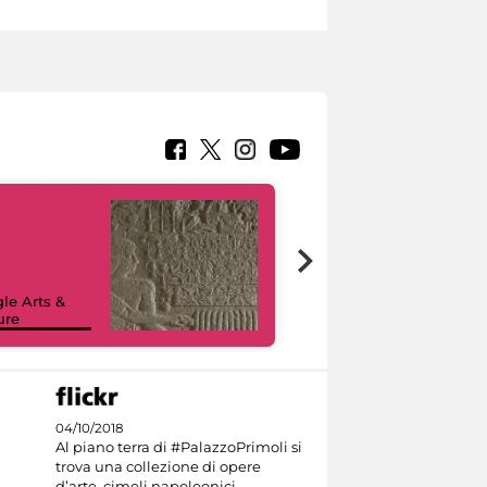
le Arts &
ure
I like MiC
04/10/2018
Al piano terra di #PalazzoPrimoli si
trova una collezione di opere
d’arte, cimeli napoleonici,