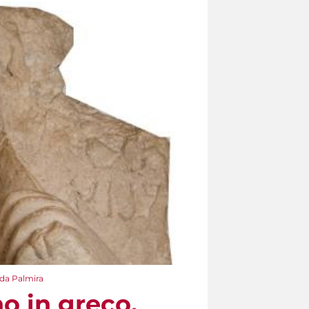
 da Palmira
o in greco.