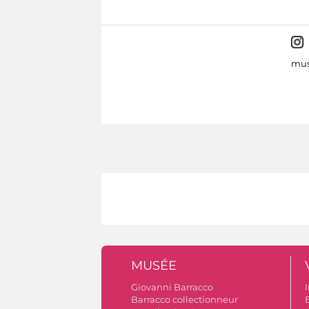
mus
MUSÉE
Giovanni Barracco
I
Barracco collectionneur
B