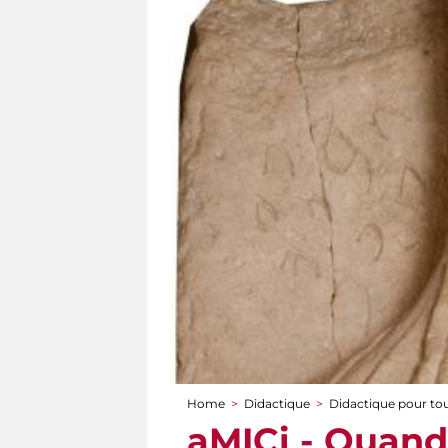
Home
>
Didactique
>
Didactique pour to
You are here
aMICi - Quando