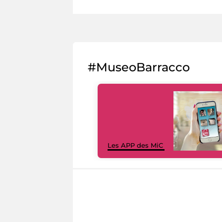
#MuseoBarracco
Les APP des MiC