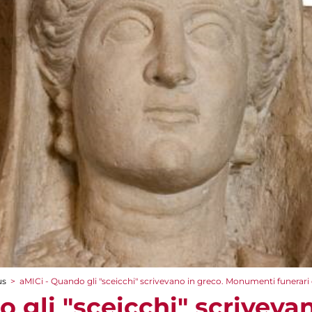
us
>
aMICi - Quando gli "sceicchi" scrivevano in greco. Monumenti funerari
 gli "sceicchi" scrivevan