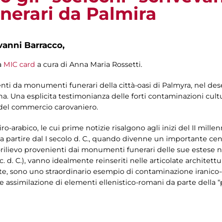
erari da Palmira
vanni Barracco,
a
MIC card
a cura di Anna Maria Rossetti.
nienti da monumenti funerari della città-oasi di Palmyra, nel de
na. Una esplicita testimonianza delle forti contaminazioni cultur
 del commercio carovaniero.
ro-arabico, le cui prime notizie risalgono agli inizi del II mill
 a partire dal I secolo d. C., quando divenne un importante c
rilievo provenienti dai monumenti funerari delle sue estese necr
. d. C.), vanno idealmente reinseriti nelle articolate architett
e, sono uno straordinario esempio di contaminazione iranico-
te assimilazione di elementi ellenistico-romani da parte della “