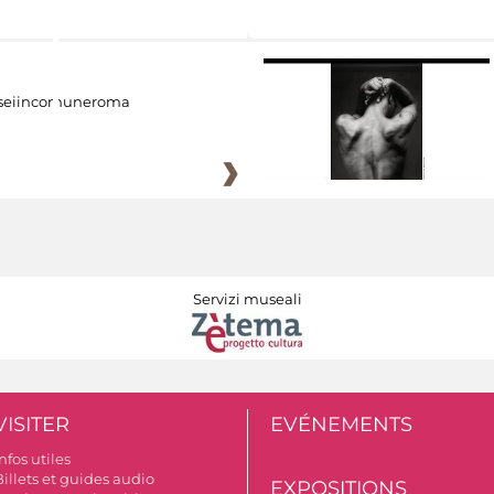
eiincomuneroma
Servizi museali
VISITER
EVÉNEMENTS
nfos utiles
illets et guides audio
EXPOSITIONS