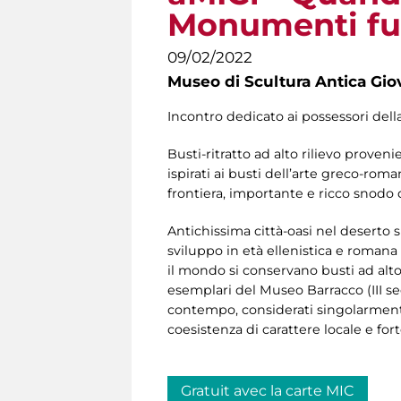
Monumenti fun
09/02/2022
Museo di Scultura Antica Gio
Incontro dedicato ai possessori dell
Busti-ritratto ad alto rilievo prove
ispirati ai busti dell’arte greco-roma
frontiera, importante e ricco snodo
Antichissima città-oasi nel deserto si
sviluppo in età ellenistica e romana
il mondo si conservano busti ad alto
esemplari del Museo Barracco (III sec
contempo, considerati singolarment
coesistenza di carattere locale e for
Gratuit avec la carte MIC