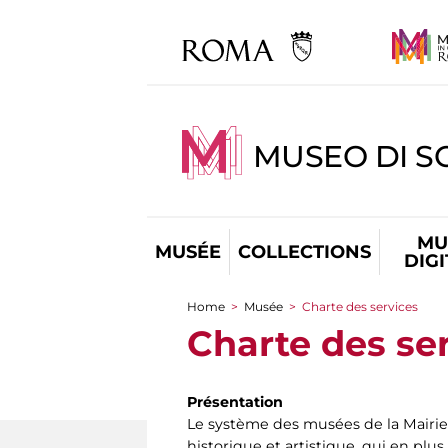
MUSEO DI S
MU
MUSÉE
COLLECTIONS
DIG
Home
>
Musée
>
Charte des services
You are here
Charte des se
Présentation
Le système des musées de la Mairi
historique et artistique, qui en plus