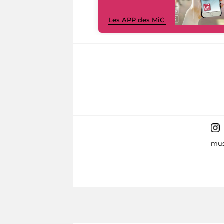
Les APP des MiC
mus