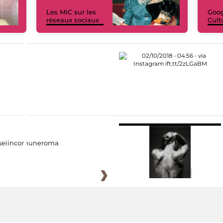
Les MiC sur les
Goog
réseaux sociaux
Cult
eiincomuneroma