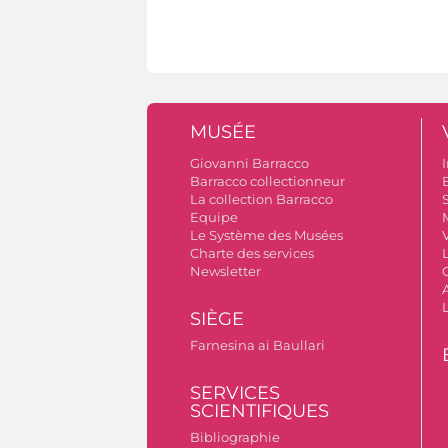
MUSÉE
Giovanni Barracco
I
Barracco collectionneur
B
La collection Barracco
S
Equipe
Le Système des Musées
V
Charte des services
Newsletter
A
SIÈGE
Farnesina ai Baullari
SERVICES
SCIENTIFIQUES
Bibliographie