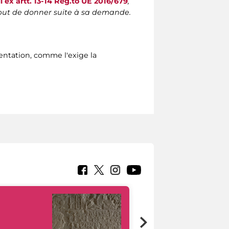
i ex artt. 13-14 Reg.to UE 2016/679
,
l but de donner suite à sa demande.
sentation, comme l'exige la