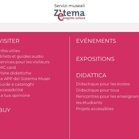
Servizi museali
VISITER
EVÉNEMENTS
nfos utiles
illets et guides audio
EXPOSITIONS
ervices pour les visiteurs
MIC card
isite didattiche
DIDATTICA
Le APP del Sistema Musei
Didactique pour les écoles
Guide e cataloghi
ccessibilité
Didactique pour tous
La tua opinione
Rencontres pour les enseignant
les étudiants
Projets accessibles
BUY