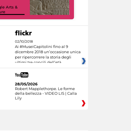
le Arts &
ure
I like MiC
02/10/2018
Ai #MuseiCapitolini fino al 9
dicembre 2018 un’occasione unica
per ripercorrere la storia degli
ultimi tre concili dell’età
28/05/2026
Robert Mapplethorpe. Le forme
della bellezza - VIDEO LIS | Calla
Lily