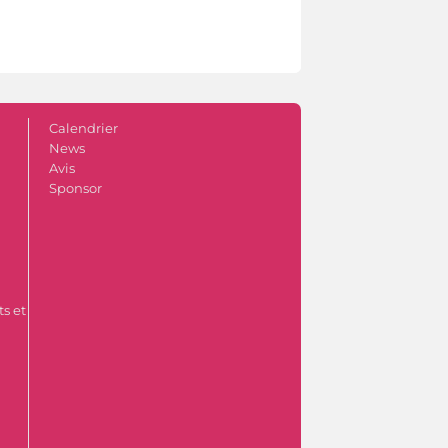
Calendrier
News
Avis
Sponsor
s et