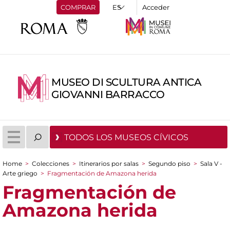
COMPRAR
Acceder
MUSEO DI SCULTURA ANTICA
GIOVANNI BARRACCO
TODOS LOS MUSEOS CÍVICOS
Home
>
Colecciones
>
Itinerarios por salas
>
Segundo piso
>
Sala V -
You are here
Arte griego
>
Fragmentación de Amazona herida
Fragmentación de
Amazona herida