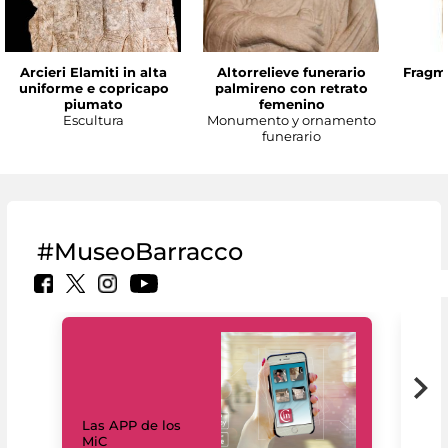
Arcieri Elamiti in alta
Altorrelieve funerario
Fragme
uniforme e copricapo
palmireno con retrato
piumato
femenino
Escultura
Monumento y ornamento
funerario
#MuseoBarracco
Las APP de los
I Mi
MiC
net