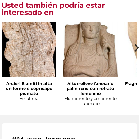
Usted también podría estar
interesado en
Arcieri Elamiti in alta
Altorrelieve funerario
Fragme
uniforme e copricapo
palmireno con retrato
piumato
femenino
Escultura
Monumento y ornamento
funerario