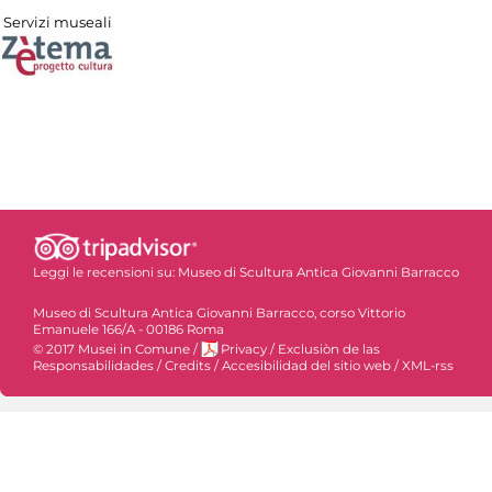
Servizi museali
Leggi le recensioni su:
Museo di Scultura Antica Giovanni Barracco
Museo di Scultura Antica Giovanni Barracco, corso Vittorio
Emanuele 166/A - 00186 Roma
© 2017 Musei in Comune
/
Privacy
/
Exclusiòn de las
Responsabilidades
/
Credits
/
Accesibilidad del sitio web
/
XML-rss