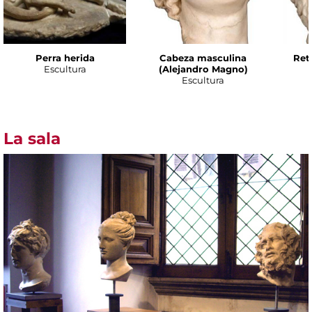
Perra herida
Cabeza masculina
Ret
Escultura
(Alejandro Magno)
Escultura
La sala