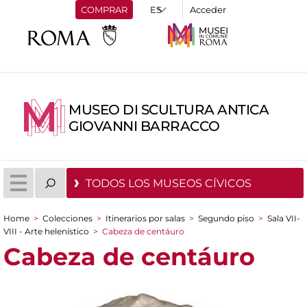
COMPRAR
Acceder
MUSEO DI SCULTURA ANTICA
GIOVANNI BARRACCO
TODOS LOS MUSEOS CÍVICOS
Home
>
Colecciones
>
Itinerarios por salas
>
Segundo piso
>
Sala VII-
You are here
VIII - Arte helenístico
>
Cabeza de centáuro
Cabeza de centáuro