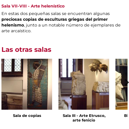
Sala VII-VIII - Arte helenístico
En estas dos pequeñas salas se encuentran algunas
preciosas copias de esculturas griegas del primer
helenismo
, junto a un notable número de ejemplares de
arte arcaístico.
Las otras salas
Sala de copias
Sala III - Arte Etrusco,
Bi
arte fenicio