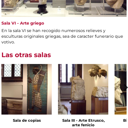
Sala VI - Arte griego
En la sala VI se han recogido numerosos relieves y
esculturas originales griegas, sea de caracter funerario que
votivo.
Las otras salas
Sala de copias
Sala III - Arte Etrusco,
Bi
arte fenicio