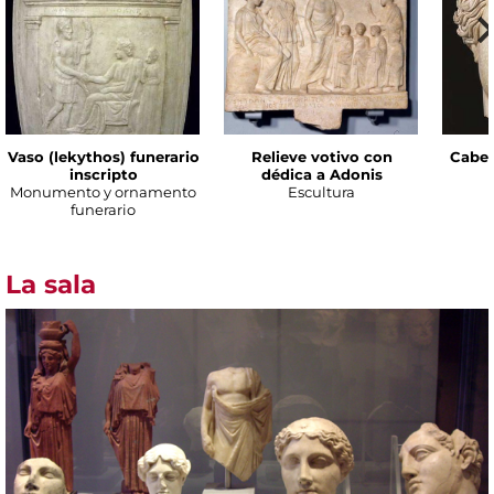
Vaso (lekythos) funerario
Relieve votivo con
Cabez
inscripto
dédica a Adonis
Monumento y ornamento
Escultura
funerario
La sala