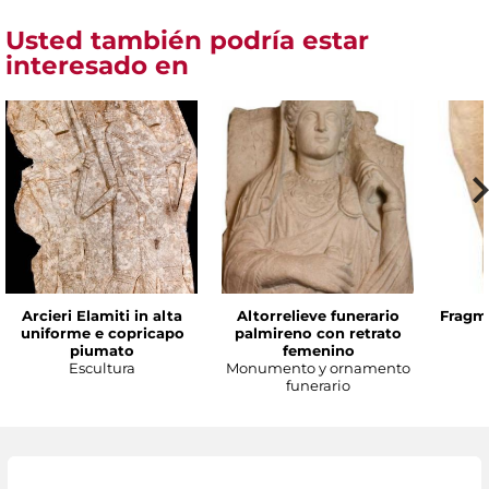
Usted también podría estar
interesado en
Arcieri Elamiti in alta
Altorrelieve funerario
Fragme
uniforme e copricapo
palmireno con retrato
piumato
femenino
Escultura
Monumento y ornamento
funerario