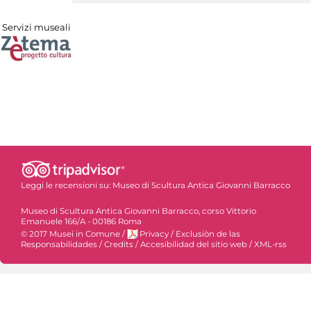
Servizi museali
Leggi le recensioni su:
Museo di Scultura Antica Giovanni Barracco
Museo di Scultura Antica Giovanni Barracco, corso Vittorio
Emanuele 166/A - 00186 Roma
© 2017 Musei in Comune
/
Privacy
/
Exclusiòn de las
Responsabilidades
/
Credits
/
Accesibilidad del sitio web
/
XML-rss