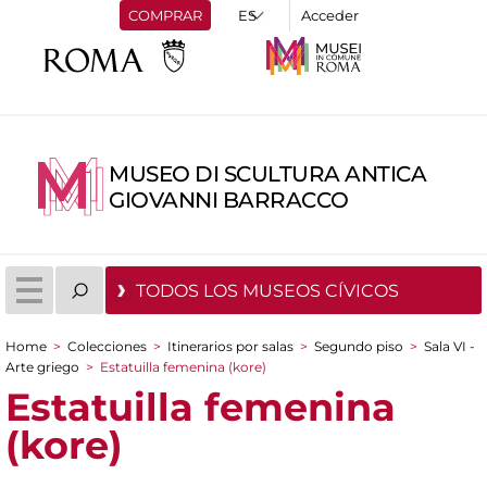
COMPRAR
Acceder
MUSEO DI SCULTURA ANTICA
GIOVANNI BARRACCO
TODOS LOS MUSEOS CÍVICOS
Home
>
Colecciones
>
Itinerarios por salas
>
Segundo piso
>
Sala VI -
You are here
Arte griego
>
Estatuilla femenina (kore)
Estatuilla femenina
(kore)