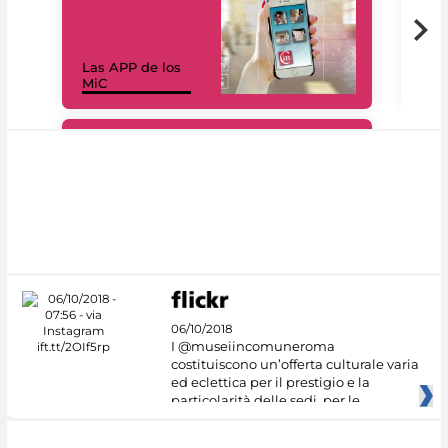
Las APP de los
I Mi
MiC
net
#DiscoverMiC
06/10/2018
I @museiincomuneroma
costituiscono un’offerta culturale varia
ed eclettica per il prestigio e la
particolarità delle sedi, per le