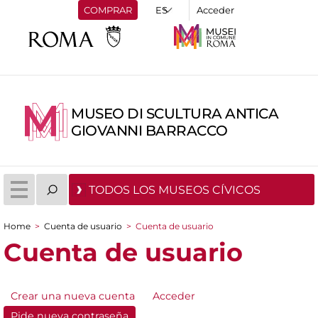
COMPRAR
Acceder
MUSEO DI SCULTURA ANTICA
GIOVANNI BARRACCO
TODOS LOS MUSEOS CÍVICOS
Home
>
Cuenta de usuario
>
Cuenta de usuario
You are here
Cuenta de usuario
Crear una nueva cuenta
Acceder
Primary tabs
Pide nueva contraseña
(active tab)