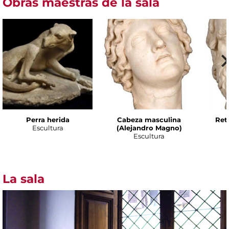
Obras maestras de la sala
Perra herida
Cabeza masculina
Ret
Escultura
(Alejandro Magno)
Escultura
La sala