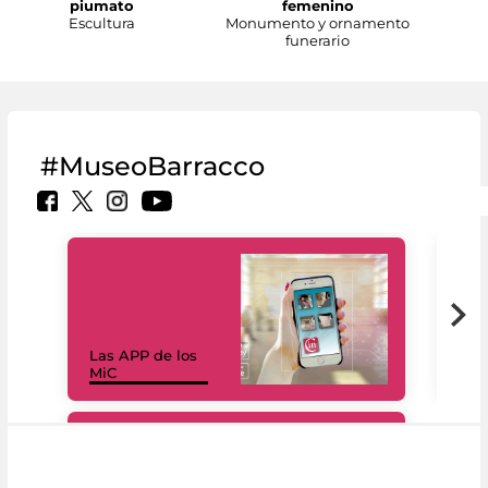
piumato
femenino
Escultura
Monumento y ornamento
funerario
#MuseoBarracco
Las APP de los
I Mi
MiC
net