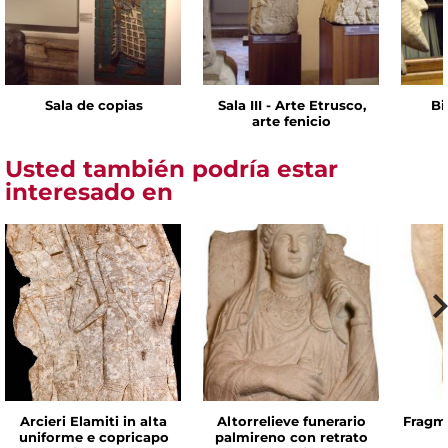
Sala de copias
Sala III - Arte Etrusco,
Bi
arte fenicio
Usted también podría estar
interesado en
Arcieri Elamiti in alta
Altorrelieve funerario
Fragme
uniforme e copricapo
palmireno con retrato