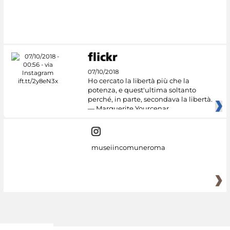
#DiscoverMiC
07/10/2018
Ho cercato la libertà più che la
potenza, e quest'ultima soltanto
perché, in parte, secondava la libertà.
— Marguerite Yourcenar
museiincomuneroma