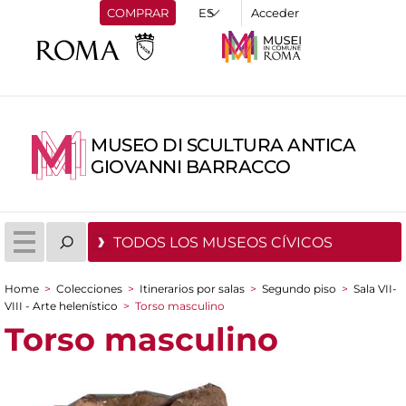
COMPRAR
Acceder
MUSEO DI SCULTURA ANTICA
GIOVANNI BARRACCO
TODOS LOS MUSEOS CÍVICOS
Home
>
Colecciones
>
Itinerarios por salas
>
Segundo piso
>
Sala VII-
You are here
VIII - Arte helenístico
>
Torso masculino
Torso masculino