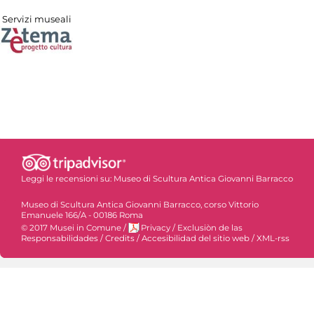
Servizi museali
Leggi le recensioni su:
Museo di Scultura Antica Giovanni Barracco
Museo di Scultura Antica Giovanni Barracco, corso Vittorio
Emanuele 166/A - 00186 Roma
© 2017 Musei in Comune
/
Privacy
/
Exclusiòn de las
Responsabilidades
/
Credits
/
Accesibilidad del sitio web
/
XML-rss