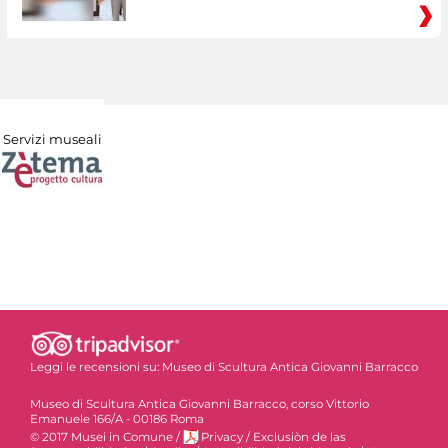
Servizi museali
Leggi le recensioni su:
Museo di Scultura Antica Giovanni Barracco
Museo di Scultura Antica Giovanni Barracco, corso Vittorio
Emanuele 166/A - 00186 Roma
© 2017 Musei in Comune
/
Privacy
/
Exclusiòn de las