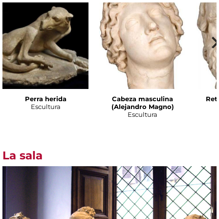
Perra herida
Cabeza masculina
Ret
Escultura
(Alejandro Magno)
Escultura
La sala