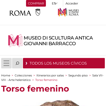
COMPRAR
Acceder
MUSEO DI SCULTURA ANTICA
GIOVANNI BARRACCO
TODOS LOS MUSEOS CÍVICOS
Home
>
Colecciones
>
Itinerarios por salas
>
Segundo piso
>
Sala VII-
You are here
VIII - Arte helenístico
>
Torso femenino
Torso femenino