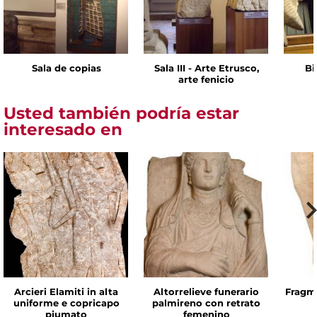
Sala de copias
Sala III - Arte Etrusco,
Bi
arte fenicio
Usted también podría estar
interesado en
Arcieri Elamiti in alta
Altorrelieve funerario
Fragme
uniforme e copricapo
palmireno con retrato
piumato
femenino