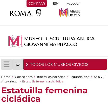
COMPRAR
Acceder
MUSEO DI SCULTURA ANTICA
GIOVANNI BARRACCO
TODOS LOS MUSEOS CÍVICOS
Home
>
Colecciones
>
Itinerarios por salas
>
Segundo piso
>
Sala VI -
You are here
Arte griego
>
Estatuilla femenina cicládica
Estatuilla femenina
cicládica