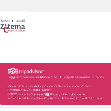
Servizi museali
Leggi le recensioni su:
Museo di Scultura Antica Giovanni Barracco
Museo di Scultura Antica Giovanni Barracco, corso Vittorio
Emanuele 166/A - 00186 Roma
© 2017 Musei in Comune
/
Privacy
/
Exclusiòn de las
Responsabilidades
/
Credits
/
Accesibilidad del sitio web
/
XML-rss