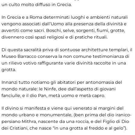
un culto molto diffuso in Grecia.
In Grecia e a Roma determinati luoghi e ambienti naturali
vengono associati dall’Uomo alla presenza della divinità e
avvertiti come sacri. Boschi, selve, sorgenti, fiumi, grotte,
divennero così spazi religiosi e di pratiche rituali.
Di questa sacralità priva di sontuose architetture templari, il
Museo Barracco conserva la non comune testimonianza di
un rilievo votivo raffigurante varie divinità raccolte in una
grotta.
Innanzi tutto notiamo gli abitatori per antonomasia del
mondo naturale: le Ninfe, dee dall’aspetto di giovani
fanciulle, e il dio Pan, metà uomo e metà capro.
Il divino si manifesta e viene qui venerato ai margini del
mondo urbano e monumentale, (ben prima del dio iranico-
persiano Mithra, nascente da una roccia, e del Figlio di Dio
dei Cristiani, che nasce “in una grotta al freddo e al gelo”).