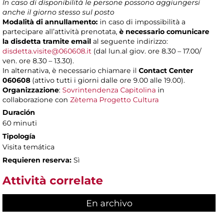
In caso di disponibilità le persone possono aggiungersi
anche il giorno stesso sul posto
Modalità di annullamento:
in caso di impossibilità a
partecipare all’attività prenotata,
è necessario comunicare
la disdetta tramite email
al seguente indirizzo:
disdetta.visite@060608.it
(dal lun.al giov. ore 8.30 – 17.00/
ven. ore 8.30 – 13.30).
In alternativa, è necessario chiamare il
Contact Center
060608
(attivo tutti i giorni dalle ore 9.00 alle 19.00).
Organizzazione
:
Sovrintendenza Capitolina
in
collaborazione con
Zètema Progetto Cultura
Duración
60 minuti
Tipología
Visita temática
Requieren reserva:
Sì
Attività correlate
En archivo