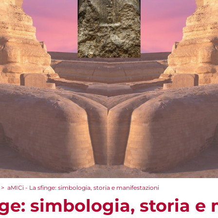
>
aMICi - La sfinge: simbologia, storia e manifestazioni
nge: simbologia, storia e