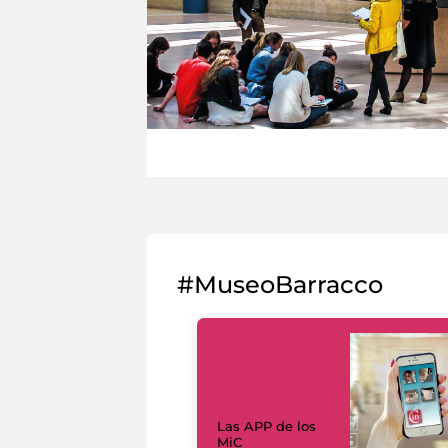
#MuseoBarracco
Las APP de los
MiC