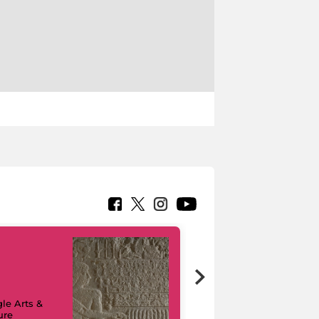
le Arts &
ure
I like MiC