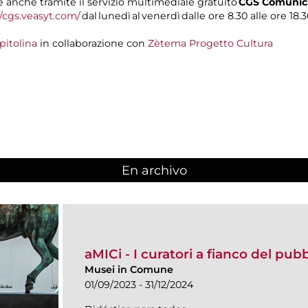
anche tramite il servizio multimediale gratuito
CGS Comunica
//cgs.veasyt.com/
dal lunedì al venerdì dalle ore 8.30 alle ore 18.3
pitolina
in collaborazione con
Zètema Progetto Cultura
En archivo
aMICi - I curatori a fianco del pub
Musei in Comune
01/09/2023 - 31/12/2024