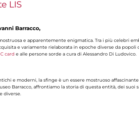
te LIS
vanni Barracco,
ura mostruosa e apparentemente enigmatica. Tra i più celebri emb
 acquisita e variamente rielaborata in epoche diverse da popoli d
C card
e alle persone sorde a cura di Alessandro Di Ludovico.
ntichi e moderni, la sfinge è un essere mostruoso affascinante
useo Barracco, affrontiamo la storia di questa entità, dei suoi 
e diverse.