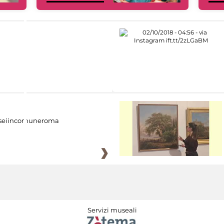
eiincomuneroma
Servizi museali