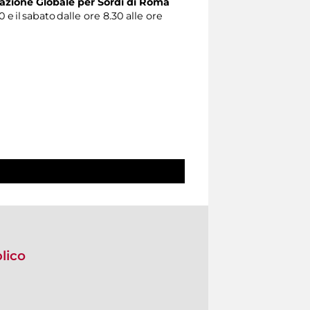
zione Globale per Sordi di Roma
0 e il sabato dalle ore 8.30 alle ore
blico