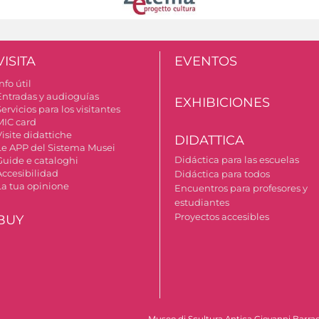
VISITA
EVENTOS
nfo útil
Entradas y audioguías
EXHIBICIONES
ervicios para los visitantes
MIC card
isite didattiche
DIDATTICA
Le APP del Sistema Musei
Didáctica para las escuelas
Guide e cataloghi
Accesibilidad
Didáctica para todos
La tua opinione
Encuentros para profesores y
estudiantes
Proyectos accesibles
BUY
Museo di Scultura Antica Giovanni Barrac