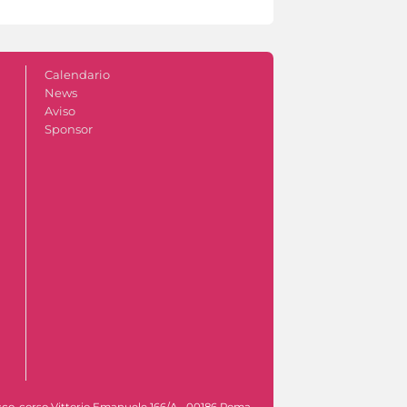
Calendario
News
Aviso
Sponsor
co, corso Vittorio Emanuele 166/A - 00186 Roma