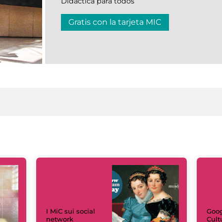
Didáctica para todos
Gratis con la tarjeta MIC
I MiC sui social
Goog
network
Cult