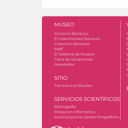
MUSEO
Giovanni Barracco
I
El coleccionista Barracco
Colección Barracco
S
Staff
El Sistema de Museos
V
Carta de los servicios
Newsletter
SITIO
Farnesina ai Baullari
SERVICIOS SCIENTÍFICOS
Bibliografía
Postación informática
Autorizzazione riprese fotografiche