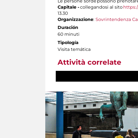
Le persone sorde possono prenotare 
Capitale -
collegandosi al sito
https:
13.30
Organizzazione
:
Sovrintendenza Ca
Duración
60 minuti
Tipología
Visita temática
Attività correlate