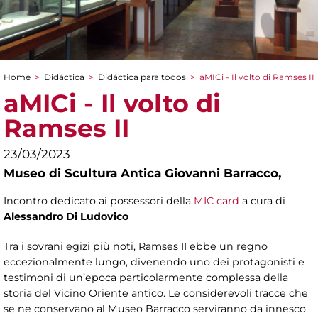
Home
>
Didáctica
>
Didáctica para todos
>
aMICi - Il volto di Ramses II
You are here
aMICi - Il volto di
Ramses II
23/03/2023
Museo di Scultura Antica Giovanni Barracco,
Incontro dedicato ai possessori della
MIC card
a cura di
Alessandro Di Ludovico
Tra i sovrani egizi più noti, Ramses II ebbe un regno
eccezionalmente lungo, divenendo uno dei protagonisti e
testimoni di un’epoca particolarmente complessa della
storia del Vicino Oriente antico. Le considerevoli tracce che
se ne conservano al Museo Barracco serviranno da innesco