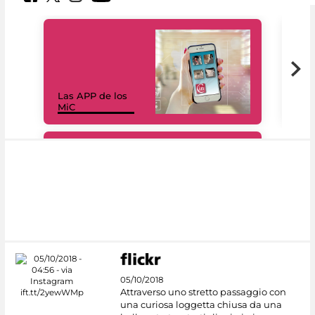
Las APP de los
I Mi
MiC
net
#DiscoverMiC
05/10/2018
Attraverso uno stretto passaggio con
una curiosa loggetta chiusa da una