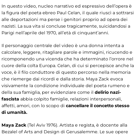
In questo video, nucleo narrativo ed espressivo dell’opera è
la figura del poeta ebreo Paul Celan, il quale riuscì a sottrarsi
alle deportazioni ma perse i genitori proprio ad opera dei
nazisti. La sua vita si concluse tragicamente, suicidandosi a
Parigi nell’aprile del 1970, all’età di cinquant’anni.
Il personaggio centrale del video è una donna intenta a
calcolare, leggere, ritagliare parole e immagini, ricucendo e
ricomponendo una vicenda che ha determinato l’orrore nel
cuore della colta Europa. Celan, di cui si percepisce anche la
voce, è il filo conduttore di questo percorso nella memoria
che riemerge dai ricordi e dalla storia. Maya Zack evoca
visivamente la condizione individuale del poeta rumeno e
della sua famiglia, per evidenziare come il
delirio nazi-
fascista
abbia colpito famiglie, relazioni interpersonali,
affetti, amori, con lo scopo di
cancellare il concetto stesso
di umanità.
Maya Zack
(Tel Aviv 1976). Artista e regista, è docente alla
Bezalel of Arts and Design di Gerusalemme. Le sue opere