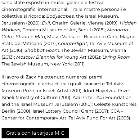
sono state esposte in musei, gallerie e festival
cinematografici internazionali. Tra le mostre personali e
collettive si ricorda:
Bodyscapes
, the Israel Museum,
Jerusalem (2020);
Exil
, Charim Galerie, Vienna (2019);
Hidden
Workers
, Coreana Museum of Art, Seoul (2018);
Menorah -
Culto, Storia e Mito
, Musei Vaticani - Braccio di Carlo Magno,
Stato del Vaticano (2017);
Counterlight
, Tel Aviv Museum of
Art (2016);
Shabbat Room
, The Jewish Museum, Vienna
(2013);
Moscow Biennial for Young Art
(2012);
Living Room
,
The Jewish Museum, New York (2011)
Il lavoro di Zack ha ottenuto numerosi premi
cinematografici e artistici, tra i quali: Isracard e Tel Aviv
Museum Prize for Israeli Artist (2011); Idud Hayetzira Prize -
Israeli Ministry of Culture (2011); Adi Prize - Adi Foundation
and the Israel Museum Jerusalem (2010); Celeste Kunstpreis
Berlin (2008), Israel Lottery Council Grant (2007); CCA –
Center for Contemporary Art, Tel Aviv Fund For Art (2005).
Gratis con la tarjeta MIC