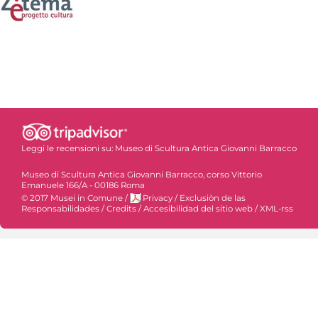
Leggi le recensioni su:
Museo di Scultura Antica Giovanni Barracco
Museo di Scultura Antica Giovanni Barracco, corso Vittorio
Emanuele 166/A - 00186 Roma
© 2017 Musei in Comune
/
Privacy
/
Exclusiòn de las
Responsabilidades
/
Credits
/
Accesibilidad del sitio web
/
XML-rss