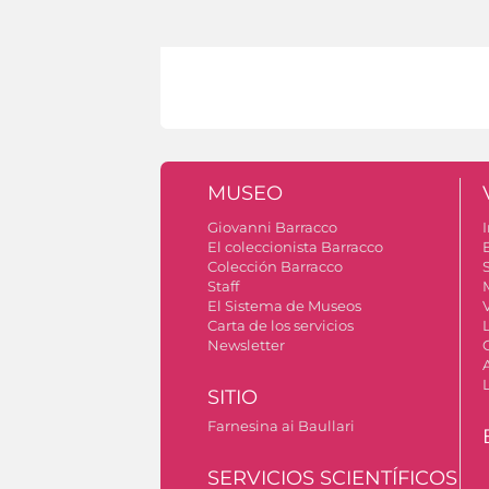
MUSEO
Giovanni Barracco
I
El coleccionista Barracco
Colección Barracco
S
Staff
El Sistema de Museos
V
Carta de los servicios
Newsletter
SITIO
Farnesina ai Baullari
SERVICIOS SCIENTÍFICOS