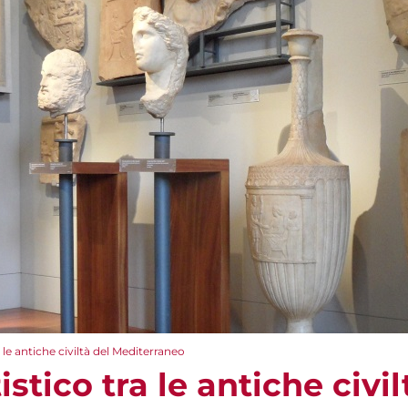
 le antiche civiltà del Mediterraneo
stico tra le antiche civil