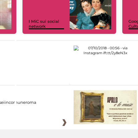
I MiC sui social
Goog
network
Cult
eiincomuneroma