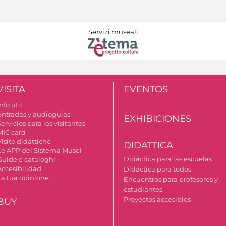
Servizi museali
VISITA
EVENTOS
nfo útil
Entradas y audioguías
EXHIBICIONES
ervicios para los visitantes
MIC card
isite didattiche
DIDATTICA
Le APP del Sistema Musei
Didáctica para las escuelas
Guide e cataloghi
Accesibilidad
Didáctica para todos
La tua opinione
Encuentros para profesores y
estudiantes
Proyectos accesibles
BUY