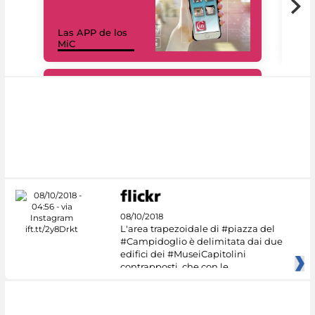
Las APP de los
I Mi
MiC
net
#DiscoverMiC
08/10/2018
L'area trapezoidale di #piazza del
#Campidoglio è delimitata dai due
edifici dei #MuseiCapitolini
contrapposti, che con le