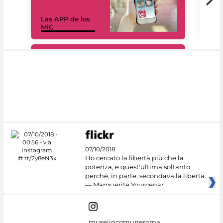
Las APP de los
I Mi
MiC
net
#DiscoverMiC
07/10/2018
Ho cercato la libertà più che la
potenza, e quest'ultima soltanto
perché, in parte, secondava la libertà.
— Marguerite Yourcenar
museiincomuneroma