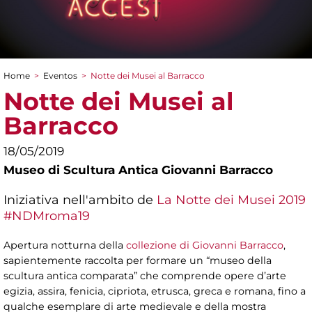
Home
>
Eventos
>
Notte dei Musei al Barracco
You are here
Notte dei Musei al
Barracco
18/05/2019
Museo di Scultura Antica Giovanni Barracco
Iniziativa nell'ambito de
La Notte dei Musei 2019
#NDMroma19
Apertura notturna della
collezione di Giovanni Barracco
,
sapientemente raccolta per formare un “museo della
scultura antica comparata” che comprende opere d’arte
egizia, assira, fenicia, cipriota, etrusca, greca e romana, fino a
qualche esemplare di arte medievale e della mostra