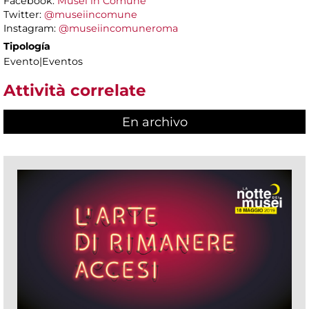
Facebook:
Musei in Comune
Twitter:
@museiincomune
Instagram:
@museiincomuneroma
Tipología
Evento|Eventos
Attività correlate
En archivo