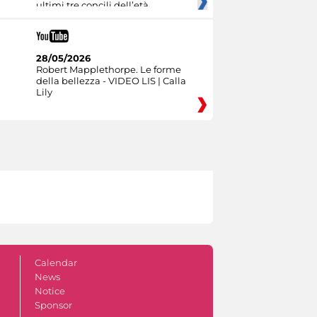
ultimi tre concili dell’età
28/05/2026
Robert Mapplethorpe. Le forme
della bellezza - VIDEO LIS | Calla
Lily
Calendar
News
Notice
Sponsor