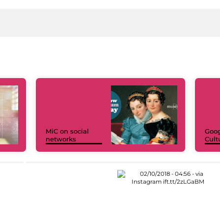
MiC on social
Goog
networks
Cult