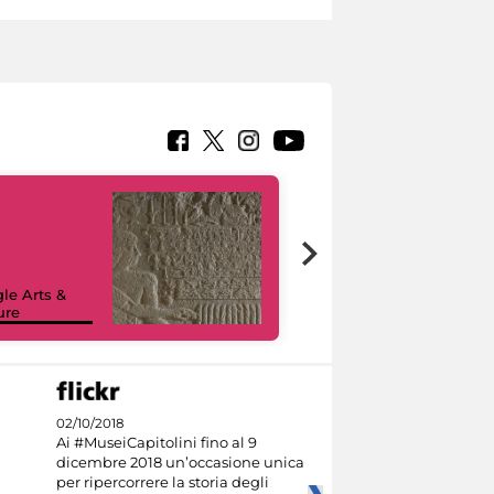
le Arts &
ure
I like MiC
02/10/2018
Ai #MuseiCapitolini fino al 9
dicembre 2018 un’occasione unica
per ripercorrere la storia degli