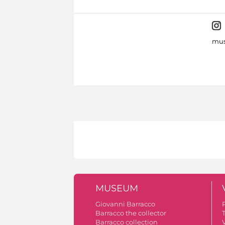
mus
MUSEUM
Giovanni Barracco
Barracco the collector
Barracco collection
V