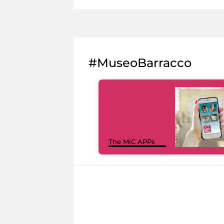
#MuseoBarracco
The MiC APPs