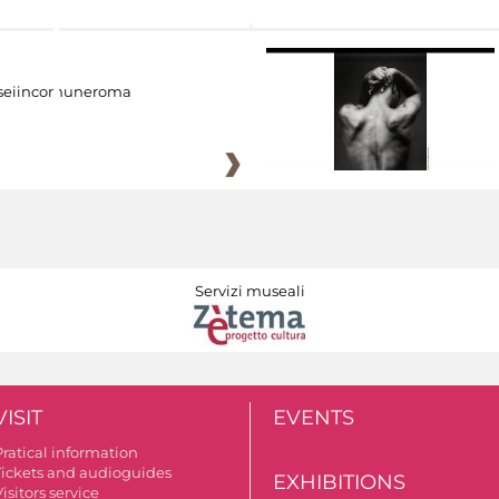
eiincomuneroma
Servizi museali
VISIT
EVENTS
Pratical information
Tickets and audioguides
EXHIBITIONS
isitors service