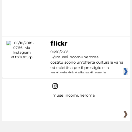
#DiscoverMiC
06/10/2018
I @museiincomuneroma
costituiscono un’offerta culturale varia
ed eclettica per il prestigio e la
particolarità delle sedi, per le
museiincomuneroma