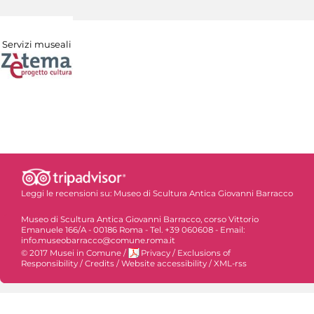
Servizi museali
Leggi le recensioni su:
Museo di Scultura Antica Giovanni Barracco
Museo di Scultura Antica Giovanni Barracco, corso Vittorio
Emanuele 166/A - 00186 Roma - Tel. +39 060608 - Email:
info.museobarracco@comune.roma.it
© 2017 Musei in Comune
/
Privacy
/
Exclusions of
Responsibility
/
Credits
/
Website accessibility
/
XML-rss