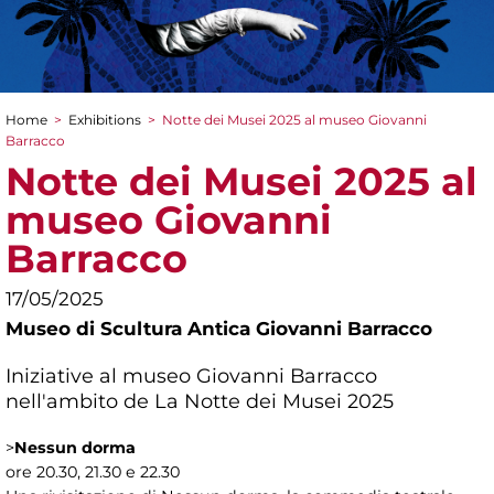
Home
>
Exhibitions
>
Notte dei Musei 2025 al museo Giovanni
You are here
Barracco
Notte dei Musei 2025 al
museo Giovanni
Barracco
17/05/2025
Museo di Scultura Antica Giovanni Barracco
Iniziative al museo Giovanni Barracco
nell'ambito de La Notte dei Musei 2025
>
Nessun dorma
ore 20.30, 21.30 e 22.30