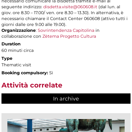
necessario comunicare la disdetta tramite e-mail al
seguente indirizzo:
disdetta.visite@060608.it
(dal lun. al
giov. ore 8.30 – 17.00/ ven. ore 8.30 – 13.30). In alternativa, è
necessario chiamare il Contact Center 060608 (attivo tutti i
giorni dalle ore 9.00 alle 19.00).
Organizzazione
:
Sovrintendenza Capitolina
in
collaborazione con
Zètema Progetto Cultura
Duration
60 minuti circa
Type
Thematic visit
Booking compulsory:
Sì
Attività correlate
In archive