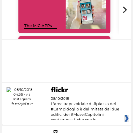
MiC
The MiC APPs
net
#DiscoverMiC
08/10/2018
L'area trapezoidale di #piazza del
#Campidoglio è delimitata dai due
edifici dei #MuseiCapitolini
contrapposti, che con le