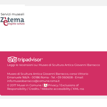
Servizi museali
Leggi le recensioni su:
Museo di Scultura Antica Giovanni Barracco
Museo di Scultura Antica Giovanni Barracco, corso Vittorio
Emanuele 166/A - 00186 Roma - Tel. +39 060608 - Email:
info.museobarracco@comune.roma.it
© 2017 Musei in Comune
/
Privacy
/
Exclusions of
Responsibility
/
Credits
/
Website accessibility
/
XML-rss