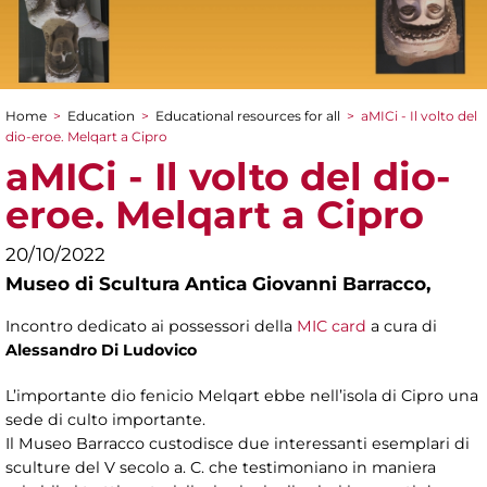
Home
>
Education
>
Educational resources for all
>
aMICi - Il volto del
You are here
dio-eroe. Melqart a Cipro
aMICi - Il volto del dio-
eroe. Melqart a Cipro
20/10/2022
Museo di Scultura Antica Giovanni Barracco,
Incontro dedicato ai possessori della
MIC card
a cura di
Alessandro Di Ludovico
L’importante dio fenicio Melqart ebbe nell’isola di Cipro una
sede di culto importante.
Il Museo Barracco custodisce due interessanti esemplari di
sculture del V secolo a. C. che testimoniano in maniera