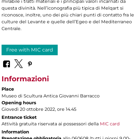
mirabile i tratti materiali e i principali valori incarnati da
questa divinità. Nell’iconografia più tipica di Melqart si
riconosce, inoltre, uno dei più chiari punti di contatto fra le
culture del Levante e quelle dell’Egeo e del Mediterraneo
Centrale.
Free with MIC card
Informazioni
Place
Museo di Scultura Antica Giovanni Barracco
Opening hours
Giovedì 20 ottobre 2022, ore 14.45
Entrance ticket
Attività gratuita riservata ai possessori della
MIC card
Information
Prenotazione obbligatoria
allo 060608 (tutti i giorni 9.00-