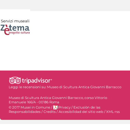
Servizi museali
Leggi le recensioni su:
Museo di Scultura Antica Giovanni Barracco
Museo di Scultura Antica Giovanni Barracco, corso Vittorio
Emanuele 166/A - 00186 Roma
© 2017 Musei in Comune
/
Privacy
/
Exclusiòn de las
Responsabilidades
/
Credits
/
Accesibilidad del sitio web
/
XML-rss