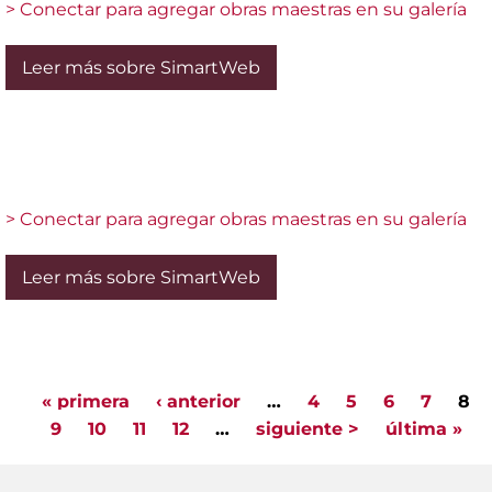
> Conectar para agregar obras maestras en su galería
Leer más sobre SimartWeb
> Conectar para agregar obras maestras en su galería
Leer más sobre SimartWeb
« primera
‹ anterior
…
4
5
6
7
8
Pages
9
10
11
12
…
siguiente >
última »