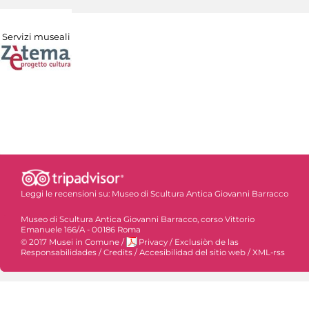
Servizi museali
Leggi le recensioni su:
Museo di Scultura Antica Giovanni Barracco
Museo di Scultura Antica Giovanni Barracco, corso Vittorio
Emanuele 166/A - 00186 Roma
© 2017 Musei in Comune
/
Privacy
/
Exclusiòn de las
Responsabilidades
/
Credits
/
Accesibilidad del sitio web
/
XML-rss