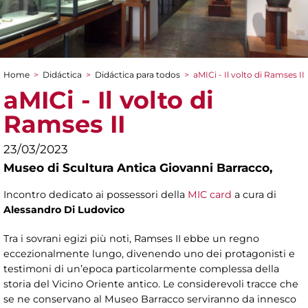
Home
>
Didáctica
>
Didáctica para todos
>
aMICi - Il volto di Ramses II
You are here
aMICi - Il volto di
Ramses II
23/03/2023
Museo di Scultura Antica Giovanni Barracco,
Incontro dedicato ai possessori della
MIC card
a cura di
Alessandro Di Ludovico
Tra i sovrani egizi più noti, Ramses II ebbe un regno
eccezionalmente lungo, divenendo uno dei protagonisti e
testimoni di un’epoca particolarmente complessa della
storia del Vicino Oriente antico. Le considerevoli tracce che
se ne conservano al Museo Barracco serviranno da innesco