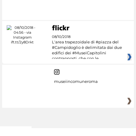
#DiscoverMiC
08/10/2018
L'area trapezoidale di #piazza del
#Campidoglio è delimitata dai due
edifici dei #MuseiCapitolini
contrapposti, che con le
museiincomuneroma