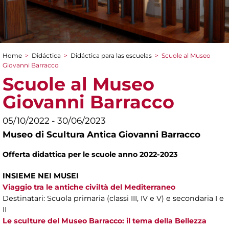
Home
>
Didáctica
>
Didáctica para las escuelas
>
Scuole al Museo
You are here
Giovanni Barracco
Scuole al Museo
Giovanni Barracco
05/10/2022 - 30/06/2023
Museo di Scultura Antica Giovanni Barracco
Offerta didattica per le scuole anno 2022-2023
INSIEME NEI MUSEI
Viaggio tra le antiche civiltà del Mediterraneo
Destinatari: Scuola primaria (classi III, IV e V) e secondaria I e
II
Le sculture del Museo Barracco: il tema della Bellezza