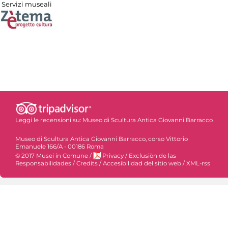
Servizi museali
Leggi le recensioni su:
Museo di Scultura Antica Giovanni Barracco
Museo di Scultura Antica Giovanni Barracco, corso Vittorio
Emanuele 166/A - 00186 Roma
© 2017 Musei in Comune
/
Privacy
/
Exclusiòn de las
Responsabilidades
/
Credits
/
Accesibilidad del sitio web
/
XML-rss