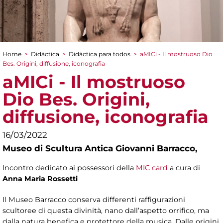
Home
>
Didáctica
>
Didáctica para todos
>
aMICi - Il mostruoso Dio
You are here
Bes. Origini, diffusione, iconografia
aMICi - Il mostruoso
Dio Bes. Origini,
diffusione, iconografia
16/03/2022
Museo di Scultura Antica Giovanni Barracco,
Incontro dedicato ai possessori della
MIC card
a cura di
Anna Maria Rossetti
Il Museo Barracco conserva differenti raffigurazioni
scultoree di questa divinità, nano dall’aspetto orrifico, ma
dalla natura benefica e protettore della musica. Dalle origini