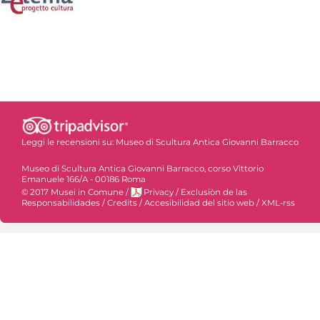
Leggi le recensioni su:
Museo di Scultura Antica Giovanni Barracco
Museo di Scultura Antica Giovanni Barracco, corso Vittorio
Emanuele 166/A - 00186 Roma
© 2017 Musei in Comune
/
Privacy
/
Exclusiòn de las
Responsabilidades
/
Credits
/
Accesibilidad del sitio web
/
XML-rss