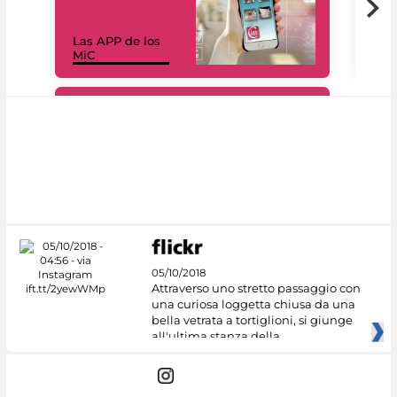
Las APP de los
I Mi
MiC
net
#DiscoverMiC
05/10/2018
Attraverso uno stretto passaggio con
una curiosa loggetta chiusa da una
bella vetrata a tortiglioni, si giunge
all'ultima stanza della