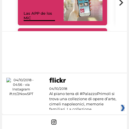
Las APP de los
I Mi
MiC
net
#DiscoverMiC
04/10/2018
Al piano terra di #PalazzoPrimoli si
trova una collezione di opere d’arte,
cimeli napoleonici, memorie
familiari. La collezione