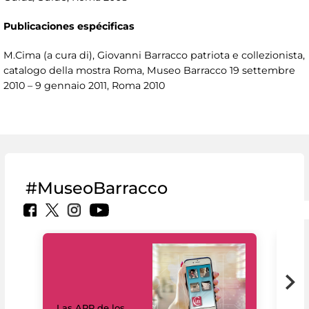
Publicaciones espécificas
M.Cima (a cura di), Giovanni Barracco patriota e collezionista,
catalogo della mostra Roma, Museo Barracco 19 settembre
2010 – 9 gennaio 2011, Roma 2010
#MuseoBarracco
Las APP de los
I Mi