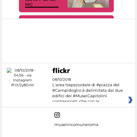
MiC
net
#DiscoverMiC
08/10/2018
L'area trapezoidale di #piazza del
#Campidoglio è delimitata dai due
edifici dei #MuseiCapitolini
contrapposti, che con le
museiincomuneroma