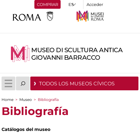
COMPRAR
Acceder
MUSEO DI SCULTURA ANTICA
GIOVANNI BARRACCO
TODOS LOS MUSEOS CÍVICOS
Home
>
Museo
>
Bibliografía
You are here
Bibliografía
Catálogos del museo