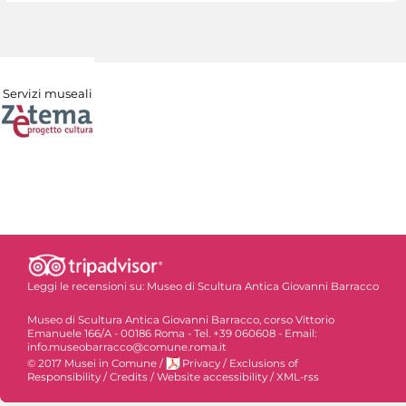
Servizi museali
Leggi le recensioni su:
Museo di Scultura Antica Giovanni Barracco
Museo di Scultura Antica Giovanni Barracco, corso Vittorio
Emanuele 166/A - 00186 Roma - Tel. +39 060608 - Email:
info.museobarracco@comune.roma.it
© 2017 Musei in Comune
/
Privacy
/
Exclusions of
Responsibility
/
Credits
/
Website accessibility
/
XML-rss