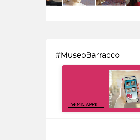
#MuseoBarracco
The MiC APPs