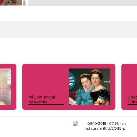
MiC on social
Goog
networks
Cult