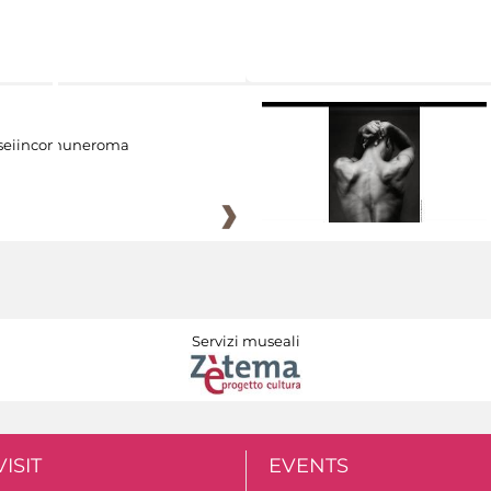
eiincomuneroma
Servizi museali
VISIT
EVENTS