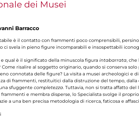
onale dei Musei
vanni Barracco
itabile è il contatto con frammenti poco comprensibili, persin
 ci svela in pieno figure incomparabili e insospettabili iconogr
 qual è il significato della minuscola figura
intabarrata
, che
 Come risalire al soggetto originario, quando si conserva solo
 connotata delle figure? La visita a musei archeologici e di 
za di frammenti, restituitici dalla distruzione del tempo, dalla
di una sfuggente
completezza
. Tuttavia, non si tratta affatto de
 frammenti e membra disperse, lo Specialista svolge il proprio
zie a una ben precisa metodologia di ricerca, faticosa e affasc
i