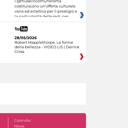
I @museiincomuneroma
costituiscono un’offerta culturale
varia ed eclettica per il prestigio e
la particolarità delle sedi, per
28/05/2026
Robert Mapplethorpe. Le forme
della bellezza - VIDEO LIS | Derrick
Cross
Calendar
News