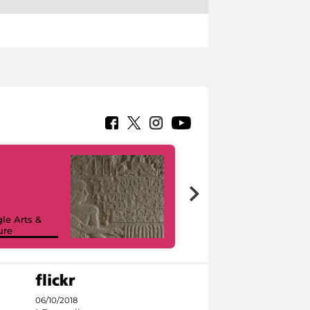
le Arts &
ure
I like MiC
06/10/2018