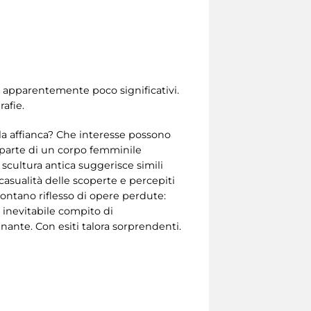
o apparentemente poco significativi.
afie.
 la affianca? Che interesse possono
 parte di un corpo femminile
scultura antica suggerisce simili
 casualità delle scoperte e percepiti
l lontano riflesso di opere perdute:
 inevitabile compito di
inante. Con esiti talora sorprendenti.