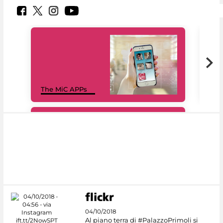
MiC
The MiC APPs
net
#DiscoverMiC
04/10/2018
Al piano terra di #PalazzoPrimoli si