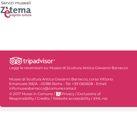
Servizi museali
Leggi le recensioni su:
Museo di Scultura Antica Giovanni Barracco
Museo di Scultura Antica Giovanni Barracco, corso Vittorio
Emanuele 166/A - 00186 Roma - Tel. +39 060608 - Email:
info.museobarracco@comune.roma.it
© 2017 Musei in Comune
/
Privacy
/
Exclusions of
Responsibility
/
Credits
/
Website accessibility
/
XML-rss