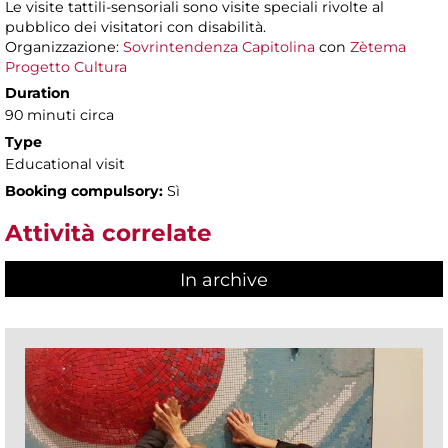
Le visite tattili-sensoriali sono visite speciali rivolte al
pubblico dei visitatori con disabilità.
Organizzazione:
Sovrintendenza Capitolina
con
Zètema
Progetto Cultura
Duration
90 minuti circa
Type
Educational visit
Booking compulsory:
Sì
Attività correlate
In archive