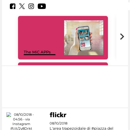
MiC
The MiC APPs
net
#DiscoverMiC
08/10/2018
L'area trapezoidale di #piazza del