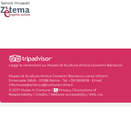
Servizi museali
Leggi le recensioni su:
Museo di Scultura Antica Giovanni Barracco
Museo di Scultura Antica Giovanni Barracco, corso Vittorio
Emanuele 166/A - 00186 Roma - Tel. +39 060608 - Email:
info.museobarracco@comune.roma.it
© 2017 Musei in Comune
/
Privacy
/
Exclusions of
Responsibility
/
Credits
/
Website accessibility
/
XML-rss