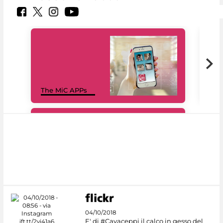
MiC
The MiC APPs
net
#DiscoverMiC
04/10/2018
E' di #Cavaceppi il calco in gesso del