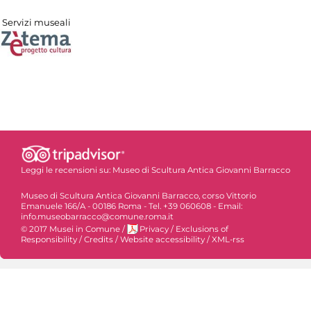
Servizi museali
Leggi le recensioni su:
Museo di Scultura Antica Giovanni Barracco
Museo di Scultura Antica Giovanni Barracco, corso Vittorio
Emanuele 166/A - 00186 Roma - Tel. +39 060608 - Email:
info.museobarracco@comune.roma.it
© 2017 Musei in Comune
/
Privacy
/
Exclusions of
Responsibility
/
Credits
/
Website accessibility
/
XML-rss