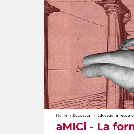
Home
>
Education
>
Educational resource
You are here
aMICi - La for