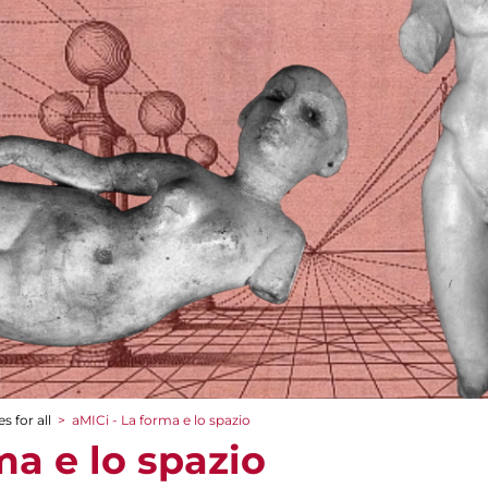
s for all
>
aMICi - La forma e lo spazio
ma e lo spazio