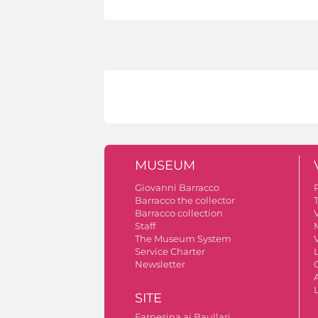
MUSEUM
Giovanni Barracco
Barracco the collector
Barracco collection
V
Staff
The Museum System
V
Service Charter
Newsletter
A
SITE
Farnesina ai Baullari