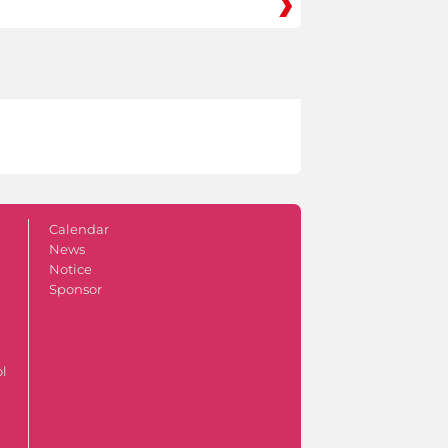
Calendar
News
Notice
Sponsor
ol