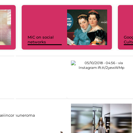
MiC on social
Goog
networks
Cult
eiincomuneroma