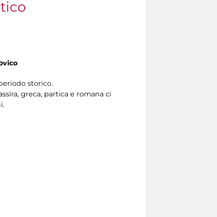
tico
ovico
periodo storico.
ssira, greca, partica e romana ci
i.