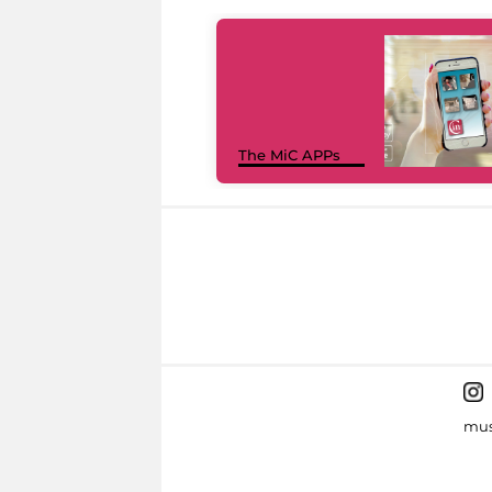
The MiC APPs
mus