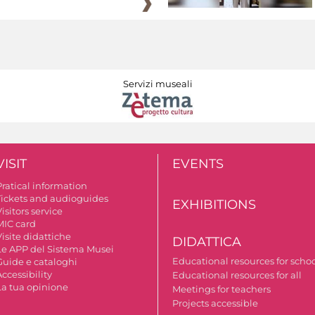
Servizi museali
VISIT
EVENTS
Pratical information
Tickets and audioguides
EXHIBITIONS
isitors service
MIC card
isite didattiche
DIDATTICA
Le APP del Sistema Musei
Educational resources for scho
Guide e cataloghi
ccessibility
Educational resources for all
La tua opinione
Meetings for teachers
Projects accessible