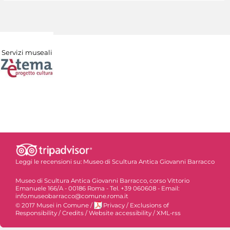
Servizi museali
Leggi le recensioni su:
Museo di Scultura Antica Giovanni Barracco
Museo di Scultura Antica Giovanni Barracco, corso Vittorio
Emanuele 166/A - 00186 Roma - Tel. +39 060608 - Email:
info.museobarracco@comune.roma.it
© 2017 Musei in Comune
/
Privacy
/
Exclusions of
Responsibility
/
Credits
/
Website accessibility
/
XML-rss